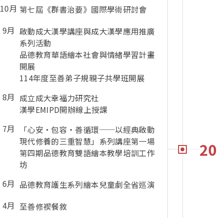
10月
第七屆《群書治要》國際學術研討會
9月
啟動成大漢學講座與成大漢學應用推廣
系列活動
品德教育華語繪本社會與情緒學習計畫
開展
114年度至善弟子規親子共學班開展
8月
成立成大幸福力研究社
漢學EMIPD開辦線上授課
7月
「心安・包容・善循環──以經典啟動
現代修養的三重智慧」系列講座第一場
20
第四期品德教育雙語繪本教學培訓工作
坊
6月
品德教育護生系列繪本兒童劇全省巡演
4月
至善修禊餐敘