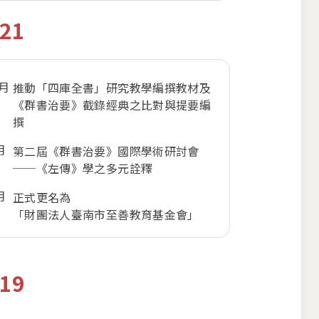
21
1月
推動「四庫全書」研究教學編撰教材及
《群書治要》截錄經典之比對與提要編
撰
月
第二屆《群書治要》國際學術研討會
──《左傳》學之多元詮釋
月
正式更名為
「財團法人臺南市至善教育基金會」
19