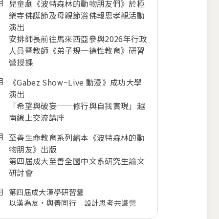
月
兒童劇《波特森林的動物朋友們》於極
樂寺佛誕節及母親節浴佛報恩孝親活動
演出
安排師長前往馬來西亞參與2026年行政
人員暨教師《弟子規─德性教育》研習
營授課
月
《Gabez Show~Live 動漫》成功大學
演出
「希望與破妄──修行與自我實現」越
南線上交流講座
月
至善生命教育系列繪本《波特森林的動
物朋友》出版
第四屆成大至善全國中文系研究生論文
研討會
月
第四屆成大漢學研習營
以漢為友，與善同行 設計思考共識營