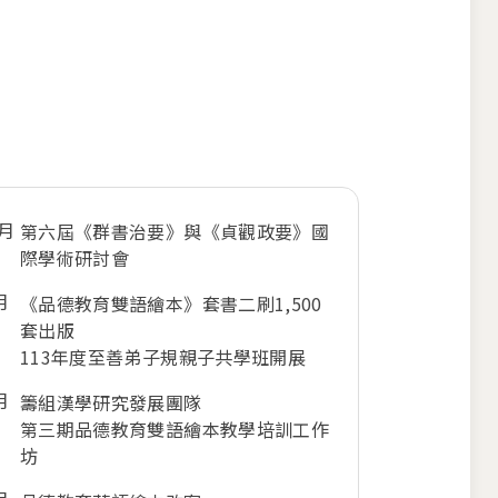
1月
第六屆《群書治要》與《貞觀政要》國
際學術研討會
月
《品德教育雙語繪本》套書二刷1,500
套出版
113年度至善弟子規親子共學班開展
月
籌組漢學研究發展團隊
第三期品德教育雙語繪本教學培訓工作
坊