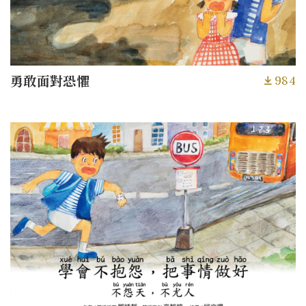
984
勇敢面對恐懼