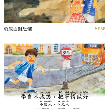
985
勇敢面對恐懼