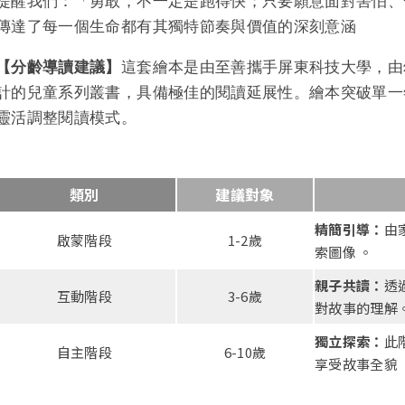
提醒我們：「勇敢，不一定是跑得快；只要願意面對害怕、
傳達了每一個生命都有其獨特節奏與價值的深刻意涵
【
分齡導讀建議
】
這套繪本是由至善攜手屏東科技大學，由
計的兒童系列叢書，具備極佳的閱讀延展性。繪本突破單一
靈活調整閱讀模式。
類別
建議對象
精簡引導：
由
啟蒙階段
1-2歲
索圖像 。
親子共讀：
透
互動階段
3-6歲
對故事的理解
獨立探索：
此
自主階段
6-10歲
享受故事全貌 